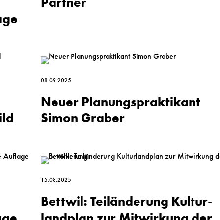
Partner
age
08.09.2025
Neuer Planungspraktikant
ild
Simon Graber
15.08.2025
n
Bettwil: Teil­änderung Kultur­
age
land­plan zur Mitwirkung der