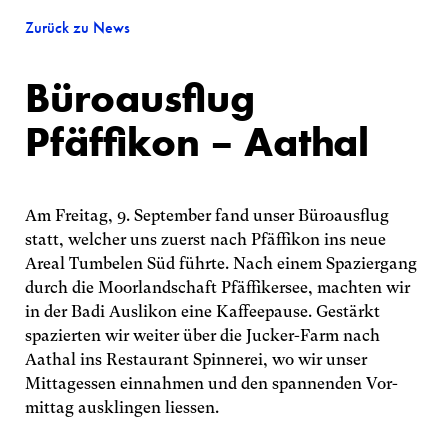
Zurück zu News
Büroausflug
Pfäffikon – Aathal
Am Freitag, 9. September fand unser Büro­ausflug
statt, welcher uns zuerst nach Pfäffikon ins neue
Areal Tumbelen Süd führte. Nach einem Spazier­gang
durch die Moor­landschaft Pfäffikersee, machten wir
in der Badi Auslikon eine Kaffee­pause. Gestärkt
spazierten wir weiter über die Jucker-Farm nach
Aathal ins Rest­aurant Spinnerei, wo wir unser
Zürich
Mittag­essen ein­nahmen und den spannenden Vor­
mittag aus­klingen liessen.
Zweierstrasse 25
8004 Zürich