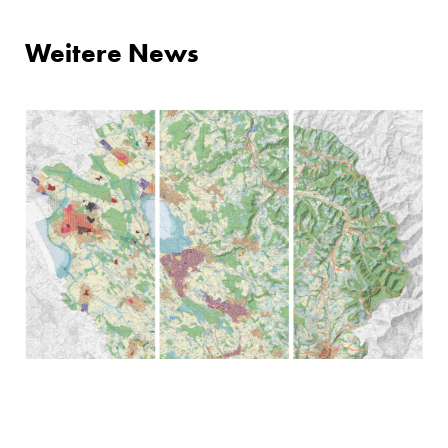
Schweiz
Weitere News
044 422 51 51
z
r
ch
m
rt
p
rtn
r
ch
Lenzburg
Niederlenzerstrasse 25
5600 Lenzburg
Schweiz
062 891 68 88
l
nzb
rg
m
rt
p
rtn
r
ch
Impressum
03.06.2026
Teilrevision 2024 des regionalen