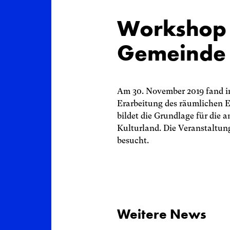
Workshop r
Gemeinde 
Zürich
Am 30. November 2019 fand i
Nach oben
Erarbeitung des räumlichen E
bildet die Grundlage für die
Zweierstrasse 25
Kulturland. Die Veranstaltu
8004 Zürich
besucht.
Schweiz
044 422 51 51
z
r
ch
m
rt
p
rtn
r
ch
Weitere News