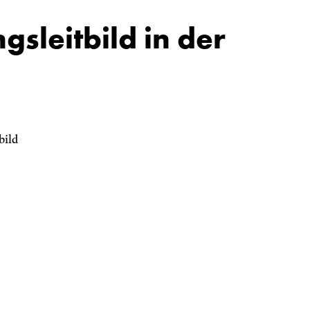
­leitbild in der
bild
ressum