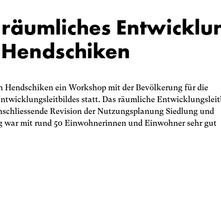
äumliches Entwicklungs
Hendschiken
Lenzburg
n Hendschiken ein Workshop mit der Bevölkerung für die
ntwicklungsleitbildes statt. Das räumliche Entwicklungsleit
 anschliessende Revision der Nutzungsplanung Siedlung und
Niederlenzerstrasse 25
ng war mit rund 50 Einwohnerinnen und Einwohner sehr gut
5600 Lenzburg
Schweiz
062 891 68 88
l
nzb
rg
m
rt
p
rtn
r
ch
Imp