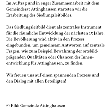
Im Auftrag und in enger Zusammen­arbeit mit dem
Gemeinderat Atting­hausen starteten wir die
Erarbeitung des Siedlungs­leitbildes.
Das Siedlungs­leitbild dient als zentrales Instrument
für die räumliche Ent­wicklung der nächsten 15 Jahre.
Die Bevölkerung wird aktiv in den Prozess
eingebunden, um gemeinsam Antworten auf zentrale
Fragen, wie zum Beispiel Bewahrung der ortsbild­
Zürich
prägenden Qualitäten oder Chancen der Innen­
entwicklung für Attinghausen, zu finden.
Zweierstrasse 25
8004 Zürich
Wir freuen uns auf einen spannenden Prozess und
Schweiz
den Dialog mit allen Beteiligten!
044 422 51 51
z
r
ch
m
rt
p
rtn
r
ch
© Bild: Gemeinde Attinghausen
Lenzburg