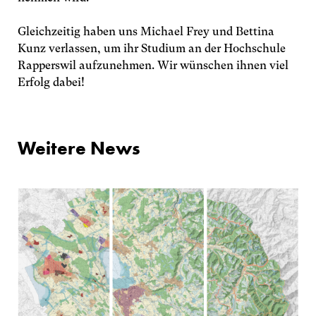
Zürich
Gleichzeitig haben uns Michael Frey und Bettina
Zweierstrasse 25
Kunz verlassen, um ihr Studium an der Hochschule
8004 Zürich
Rapperswil aufzunehmen. Wir wünschen ihnen viel
Schweiz
Erfolg dabei!
044 422 51 51
z
r
ch
m
rt
p
rtn
r
ch
Weitere News
Lenzburg
Niederlenzerstrasse 25
5600 Lenzburg
Schweiz
062 891 68 88
l
nzb
rg
m
rt
p
rtn
r
ch
Impressum