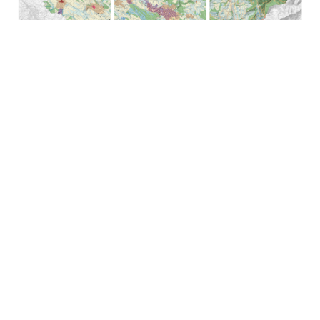
03.06.2026
Teilrevision 2024 des regionalen
Richtplans Oberland:
Genehmigung