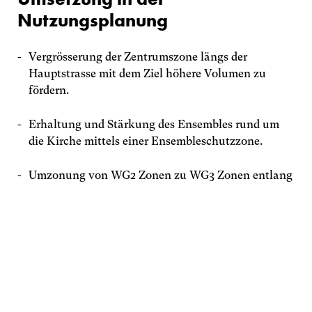
Nutzungsplanung
Lenzburg
Niederlenzerstrasse 25
Vergrösserung der Zentrumszone längs der
5600 Lenzburg
Hauptstrasse mit dem Ziel höhere Volumen zu
Schweiz
fördern.
062 891 68 88
Erhaltung und Stärkung des Ensembles rund um
l
nzb
rg
m
rt
p
rtn
r
ch
die Kirche mittels einer Ensembleschutzzone.
Impressum
Umzonung von WG2 Zonen zu WG3 Zonen entlang
der Hauptstrasse zur Erreichung einer qualitativ
wertvollen Verdichtung.
Bezeichneter Bereich Eingangsportal Süd 4-
geschossiger Bau möglich.
Umzonung des Gebietes Schümel Süd von der Zone
öBA zur Zentrumszone mit Gestaltungsplanpflicht.