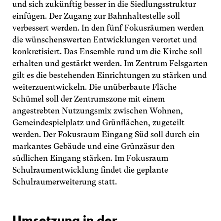
und sich zukünftig besser in die Siedlungsstruktur
einfügen. Der Zugang zur Bahnhaltestelle soll
verbessert werden. In den fünf Fokusräumen werden
die wünschenswerten Entwicklungen verortet und
konkretisiert. Das Ensemble rund um die Kirche soll
erhalten und gestärkt werden. Im Zentrum Felsgarten
gilt es die bestehenden Einrichtungen zu stärken und
weiterzuentwickeln. Die unüberbaute Fläche
Schümel soll der Zentrumszone mit einem
angestrebten Nutzungsmix zwischen Wohnen,
Gemeindespielplatz und Grünflächen, zugeteilt
Zürich
werden. Der Fokusraum Eingang Süd soll durch ein
markantes Gebäude und eine Grünzäsur den
Zweierstrasse 25
südlichen Eingang stärken. Im Fokusraum
8004 Zürich
Schulraumentwicklung findet die geplante
Schweiz
Schulraumerweiterung statt.
044 422 51 51
z
r
ch
m
rt
p
rtn
r
ch
Umsetzung in der